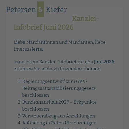
Skip
Open
Close
to
mobile
mobile
content
Kanzlei-
menu
menu
Infobrief Juni 2026
Liebe Mandantinnen und Mandanten, liebe
Interessierte,
in unserem Kanzlei-Infobrief für den
Juni 2026
erfahren Sie mehr zu folgenden Themen:
Regierungsentwurf zum GKV-
Beitragssatzstabilisierungsgesetz
beschlossen
Bundeshaushalt 2027 – Eckpunkte
beschlossen
Vorsteuerabzug aus Anzahlungen
Abfindung in Raten für lebzeitigen