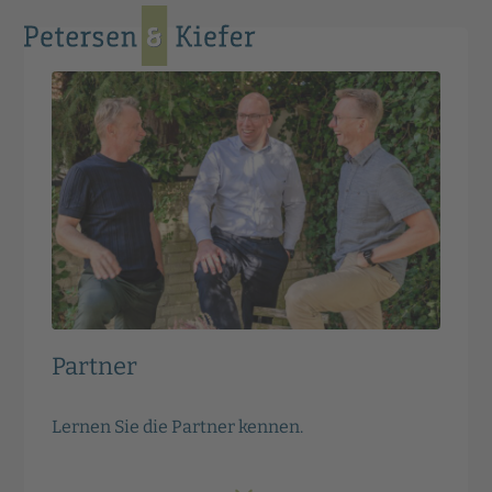
Skip
Open
Close
to
mobile
mobile
content
menu
menu
Partner
Lernen Sie die Partner kennen.