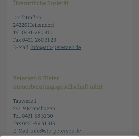
Überörtliche Sozietät
Dorfstraße 7
24226 Heikendorf
Tel. 0431-260 310
Fax 0431-260 31 23
E-Mail:
info@stb-petersen.de
Petersen & Kiefer
Steuerberatungsgesellschaft mbH
Tauwerk 1
24119 Kronshagen
Tel. 0431-58 51 30
Fax 0431-58 51 319
E-Mail:
info@stb-petersen.de