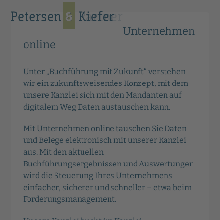
Skip
Open
Close
to
mobile
mobile
content
Unternehmen
menu
menu
online
Unter „Buchführung mit Zukunft“ verstehen
wir ein zukunftsweisendes Konzept, mit dem
unsere Kanzlei sich mit den Mandanten auf
digitalem Weg Daten austauschen kann.
Mit Unternehmen online tauschen Sie Daten
und Belege elektronisch mit unserer Kanzlei
aus. Mit den aktuellen
Buchführungsergebnissen und Auswertungen
wird die Steuerung Ihres Unternehmens
einfacher, sicherer und schneller – etwa beim
Forderungsmanagement.