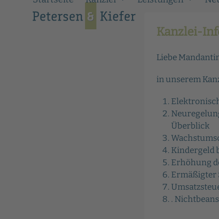
Skip
to
content
Kanzlei-In
Liebe Mandantin
in unserem Kanz
Elektronisc
Neuregelung
Überblick
Wachstumsc
Kindergeld 
Erhöhung d
Ermäßigter 
Umsatzsteue
. Nichtbean