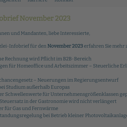
fobrief November 2023
nen und Mandanten, liebe Interessierte,
lei-Infobrief für den
November 2023
erfahren Sie mehr 
he Rechnung wird Pflicht im B2B-Bereich
en für Homeoffice und Arbeitszimmer – Steuerliche Er
hancengesetz – Neuerungen im Regierungsentwurf
bei Studium außerhalb Europas
er Schwellenwerte für Unternehmensgrößenklassen gep
Steuersatz in der Gastronomie wird nicht verlängert
r für Gas und Fernwärme
standungsregelung bei Betrieb kleiner Photovoltaikanla